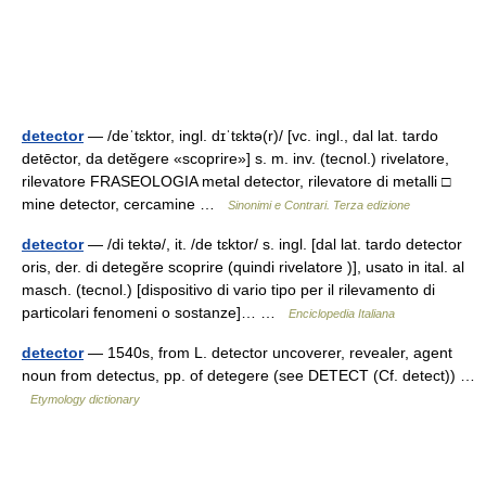
detector
— /deˈtɛktor, ingl. dɪˈtɛktə(r)/ [vc. ingl., dal lat. tardo
detēctor, da detĕgere «scoprire»] s. m. inv. (tecnol.) rivelatore,
rilevatore FRASEOLOGIA metal detector, rilevatore di metalli □
mine detector, cercamine …
Sinonimi e Contrari. Terza edizione
detector
— /di tektə/, it. /de tɛktor/ s. ingl. [dal lat. tardo detector
oris, der. di detegĕre scoprire (quindi rivelatore )], usato in ital. al
masch. (tecnol.) [dispositivo di vario tipo per il rilevamento di
particolari fenomeni o sostanze]… …
Enciclopedia Italiana
detector
— 1540s, from L. detector uncoverer, revealer, agent
noun from detectus, pp. of detegere (see DETECT (Cf. detect)) …
Etymology dictionary