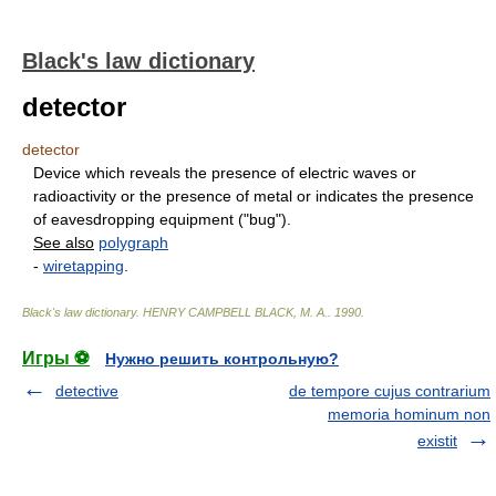
Black's law dictionary
detector
detector
Device which reveals the presence of electric waves or
radioactivity or the presence of metal or indicates the presence
of eavesdropping equipment ("bug").
See also
polygraph
-
wiretapping
.
Black's law dictionary
.
HENRY CAMPBELL BLACK, M. A.
.
1990
.
Игры ⚽
Нужно решить контрольную?
detective
de tempore cujus contrarium
memoria hominum non
existit