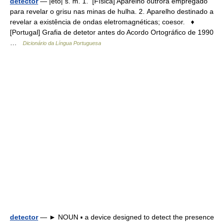
detector
— |ètô| s. m. 1. [Física] Aparelho outrora empregado
para revelar o grisu nas minas de hulha. 2. Aparelho destinado a
revelar a existência de ondas eletromagnéticas; coesor. ♦
[Portugal] Grafia de detetor antes do Acordo Ortográfico de 1990
…
Dicionário da Língua Portuguesa
detector
— ► NOUN ▪ a device designed to detect the presence