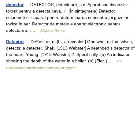
detector
— DETECTÓR, detectoare, s.n. Aparat sau dispozitiv
folosit pentru a detecta ceva. ♢ (În sintagmele) Detector
colorimetric = aparat pentru determinarea concentraţiei gazelor
toxice în aer. Detector de metale = aparat electronic pentru
detectarea… …
Dicționar Român
Detector
— De*tect or, n. [L., a revealer.] One who, or that which,
detects; a detecter. Shak. [1913 Webster] A deathbed s detector of
the heart. Young. [1913 Webster] 2. Specifically: (a) An indicator
showing the depth of the water in a boiler. (b) (Elec.) …
The
Collaborative International Dictionary of English