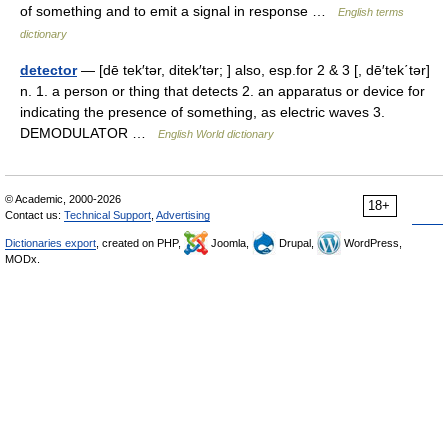
of something and to emit a signal in response …
English terms
dictionary
detector
— [dē tek′tər, ditek′tər; ] also, esp.for 2 & 3 [, dē′tek΄tər]
n. 1. a person or thing that detects 2. an apparatus or device for
indicating the presence of something, as electric waves 3.
DEMODULATOR …
English World dictionary
© Academic, 2000-2026
18+
Contact us:
Technical Support
,
Advertising
Dictionaries export
, created on PHP,
Joomla,
Drupal,
WordPress,
MODx.